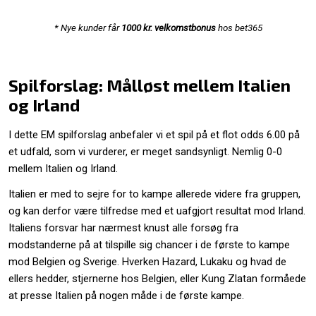
* Nye kunder får
1000 kr. velkomstbonus
hos bet365
Spilforslag: Målløst mellem Italien
og Irland
I dette EM spilforslag anbefaler vi et spil på et flot odds 6.00 på
et udfald, som vi vurderer, er meget sandsynligt. Nemlig 0-0
mellem Italien og Irland.
Italien er med to sejre for to kampe allerede videre fra gruppen,
og kan derfor være tilfredse med et uafgjort resultat mod Irland.
Italiens forsvar har nærmest knust alle forsøg fra
modstanderne på at tilspille sig chancer i de første to kampe
mod Belgien og Sverige. Hverken Hazard, Lukaku og hvad de
ellers hedder, stjernerne hos Belgien, eller Kung Zlatan formåede
at presse Italien på nogen måde i de første kampe.