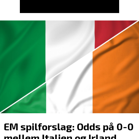
EM spilforslag: Odds på 0-0
mellem Italien og Irland