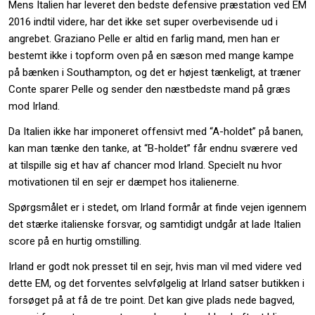
Mens Italien har leveret den bedste defensive præstation ved EM
2016 indtil videre, har det ikke set super overbevisende ud i
angrebet. Graziano Pelle er altid en farlig mand, men han er
bestemt ikke i topform oven på en sæson med mange kampe
på bænken i Southampton, og det er højest tænkeligt, at træner
Conte sparer Pelle og sender den næstbedste mand på græs
mod Irland.
Da Italien ikke har imponeret offensivt med “A-holdet” på banen,
kan man tænke den tanke, at “B-holdet” får endnu sværere ved
at tilspille sig et hav af chancer mod Irland. Specielt nu hvor
motivationen til en sejr er dæmpet hos italienerne.
Spørgsmålet er i stedet, om Irland formår at finde vejen igennem
det stærke italienske forsvar, og samtidigt undgår at lade Italien
score på en hurtig omstilling.
Irland er godt nok presset til en sejr, hvis man vil med videre ved
dette EM, og det forventes selvfølgelig at Irland satser butikken i
forsøget på at få de tre point. Det kan give plads nede bagved,