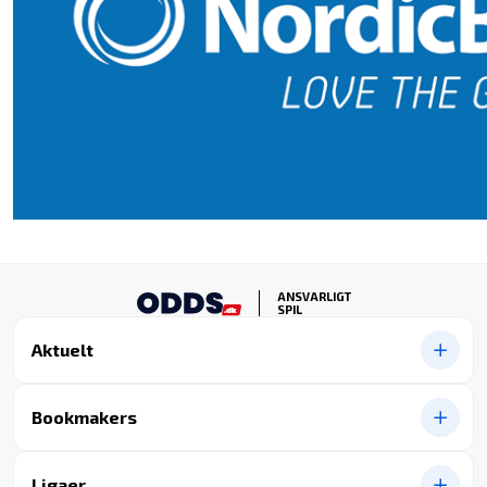
ANSVARLIGT
SPIL
Aktuelt
Bookmakers
Ligaer