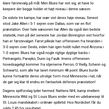
klare førstevalg på mål. Men Blues har vist sig, at have to
keepere der begge holder et højt niveau i denne sæson.
De sidste tre kampe, har især vist deres høje niveau. Senest
stod Jake Allen i 5-1 sejren over Dallas, som var en flot
præstation. Over hele sæsonen har Allen da også den bedste
statistik, men på det seneste har Jordan Binnington vist hvorfor
han er førstevalget. Først pillede han offensiven fra hinanden i
3-0 sejren over Devils, inden han igen holdt nullet mod Arizona i
1-0 sejren. Blues har også nogle rigtige dygtige backs i
Pietrangelo, Parayko, Dunn og Faulk. Imens offensiven
hovedsageligt kommer fra stjernerne Perron, O´Reilly, Schenn og
Schwartz, som alle har lavet minimum 48 point. Blues burde
kunne fortsætte deres utrolige form mod Minnesota i nat, når
de gør sig klar til endnu en fantastisk defensiv præstation!
Dagens spilforslag lyder hermed: Nattens NHL kamp imellem
Minnesota Wild og St. Louis Blues ender med en udebanesejr til
St. Louis mandskabet i ordinær spilletid. Hos Nordicbet får du
odds 2,45 for resultatet.