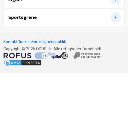
Sportsgrene
Kontakt
Cookies
Fortrolighedspolitik
Copyright © 2026 ODDS.dk. Alle rettigheder forbeholdt