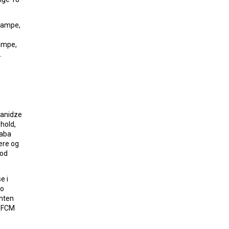
 kampe,
kampe,
.
janidze
hold,
Kaba
ere og
mod
e i
to
enten
i FCM