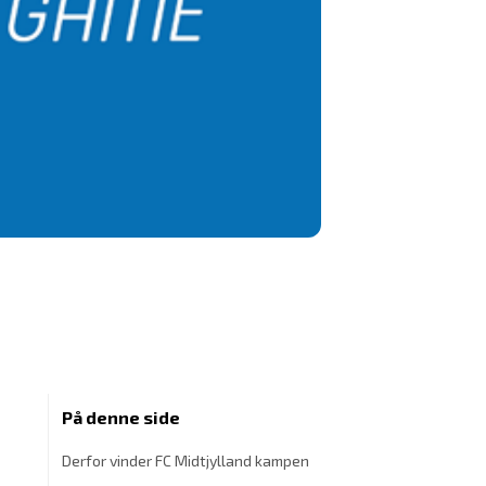
På denne side
Derfor vinder FC Midtjylland kampen