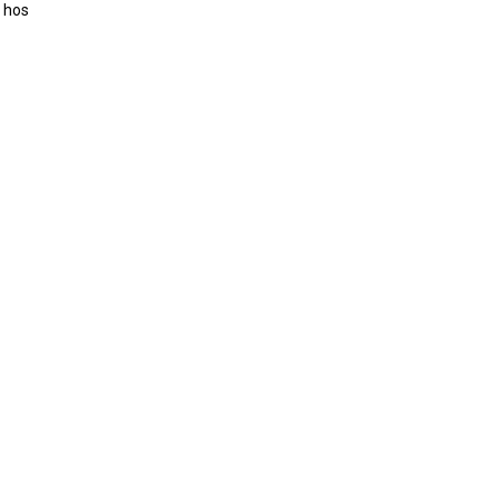
2 hos