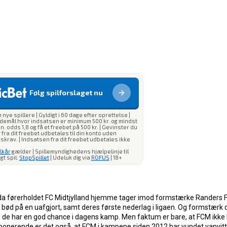
Følg spilforslaget nu
nye spillere | Gyldigt i 60 dage efter oprettelse |
demål hvor indsatsen er minimum 500 kr. og mindst
min. odds 1,8 og få et freebet på 500 kr. | Gevinster du
 fra dit freebet udbetales til din konto uden
rav. | Indsatsen fra dit freebet udbetales ikke
lkår
gælder | Spillemyndighedens hjælpelinje til
gt spil:
StopSpillet
| Udeluk dig via
ROFUS
| 18+
da førerholdet FC Midtjylland hjemme tager imod formstærke Randers 
er bød på en uafgjort, samt deres første nederlag i ligaen. Og formstærk 
de har en god chance i dagens kamp. Men faktum er bare, at FCM ikke
mponerende er det også, at FCM i kampene siden 2012 har vundet vanvitt