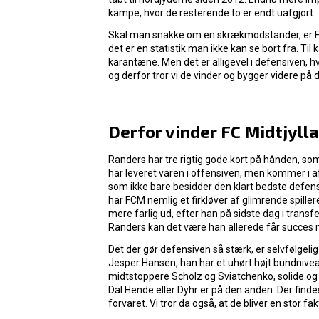
kampe, hvor de resterende to er endt uafgjort.
Skal man snakke om en skrækmodstander, er FC M
det er en statistik man ikke kan se bort fra. 
karantæne. Men det er alligevel i defensiven, h
og derfor tror vi de vinder og bygger videre på
Derfor vinder FC Midtjyl
Randers har tre rigtig gode kort på hånden, som
har leveret varen i offensiven, men kommer i af
som ikke bare besidder den klart bedste defen
har FCM nemlig et firkløver af glimrende spill
mere farlig ud, efter han på sidste dag i trans
Randers kan det være han allerede får succes med
Det der gør defensiven så stærk, er selvfølgelig
Jesper Hansen, han har et uhørt højt bundnivea
midtstoppere Scholz og Sviatchenko, solide o
Dal Hende eller Dyhr er på den anden. Der findes 
forvaret. Vi tror da også, at de bliver en stor fa