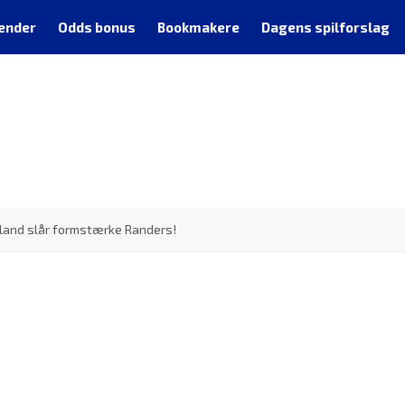
ender
Odds bonus
Bookmakere
Dagens spilforslag
lland slår formstærke Randers!